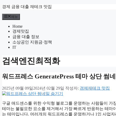
컨
경제 금융 대출 재테크 맛집
텐
메뉴
츠
로
Home
건
경제맛집
너
금융 대출 정보
뛰
소상공인 지원금·정책
기
IT
검색엔진최적화
워드프레스 GeneratePress 테마 상단 썸
2025년 09월 09일
2024년 02월 29일
작성자:
경제재테크 맛집
구글 애드센스를 위한 수익형 블로그를 운영하는 사람들이 가장 많이 사용
테마는 불필요한 요소를 제거해서 가장 빠르게 반응하는 테마이
는 테마입니다. 여러개의 워드프레스를 운영하거나 1인 사업자