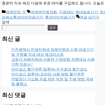
충분히 익숙 해진 다음에 유료 테마를 구입해도 됩니다. 오늘은
카
태
경제맛집
,
IT
검색엔진최적화
,
구글SEO
,
썸네일숨기기
,
워드
테
그
프레스특성이미지숨기기
,
특성이미지숨기기
댓글 남기기
고
검색
리
검색
최신 글
인천광역시 민생지원금 정부지원금 신청 바로가기
및 구청별 지급 대상 체크리스트
고유가 피해지원금 사용처 신청방법 지원대상 사용
기한 마트는?
아이코스 할인쿠폰 일루마i 친구초대 할인코드
아이코스 일루마i 프라임 사용 방법 할인쿠폰
연말정산 간소화 자료 PDF 저장 및 인쇄 방법 국세
청 홈택스
최신 댓글