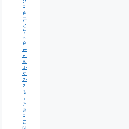
생
지
원
금
정
부
지
원
금
신
청
바
로
가
기
및
구
청
별
지
급
대