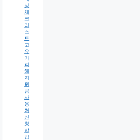
상
체
크
리
스
트
고
유
가
피
해
지
원
금
사
용
처
신
청
방
법