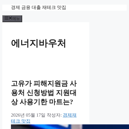
컨
경제 금융 대출 재테크 맛집
텐
메뉴
츠
로
건
너
에너지바우처
뛰
기
고유가 피해지원금 사
용처 신청방법 지원대
상 사용기한 마트는?
2026년 05월 17일
작성자:
경제재
테크 맛집