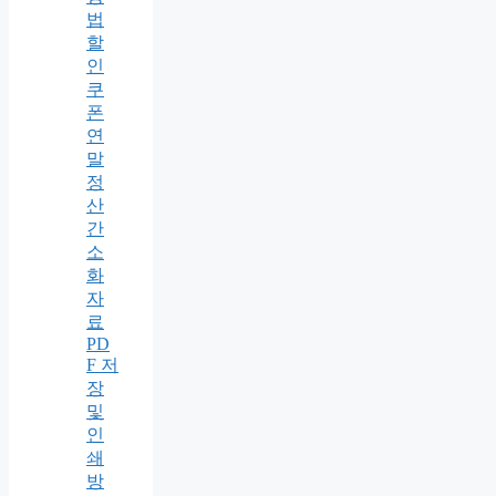
법
할
인
쿠
폰
연
말
정
산
간
소
화
자
료
PD
F 저
장
및
인
쇄
방