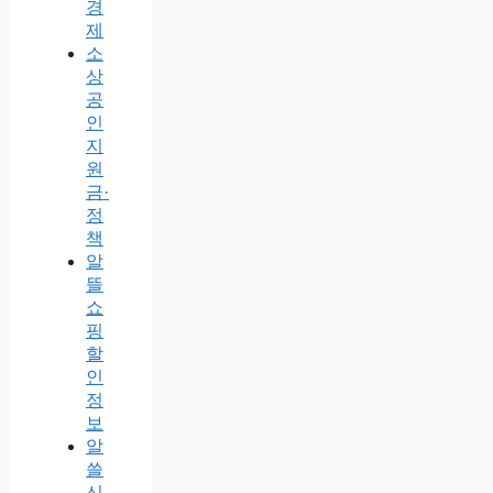
경
제
소
상
공
인
지
원
금·
정
책
알
뜰
쇼
핑
할
인
정
보
알
쓸
신