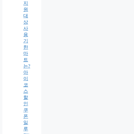
지
원
대
상
사
용
기
한
마
트
는?
아
이
코
스
할
인
쿠
폰
일
루