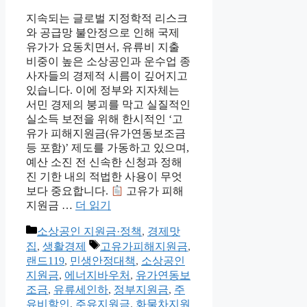
지속되는 글로벌 지정학적 리스크
와 공급망 불안정으로 인해 국제
유가가 요동치면서, 유류비 지출
비중이 높은 소상공인과 운수업 종
사자들의 경제적 시름이 깊어지고
있습니다. 이에 정부와 지자체는
서민 경제의 붕괴를 막고 실질적인
실소득 보전을 위해 한시적인 ‘고
유가 피해지원금(유가연동보조금
등 포함)’ 제도를 가동하고 있으며,
예산 소진 전 신속한 신청과 정해
진 기한 내의 적법한 사용이 무엇
보다 중요합니다.
고유가 피해
지원금 …
더 읽기
카
소상공인 지원금·정책
,
경제맛
테
태
집
,
생활경제
고유가피해지원금
,
고
그
랜드119
,
민생안정대책
,
소상공인
리
지원금
,
에너지바우처
,
유가연동보
조금
,
유류세인하
,
정부지원금
,
주
유비할인
,
주유지원금
,
화물차지원