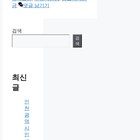
금
댓글 남기기
검색
검
색
최신
글
인
천
광
역
시
민