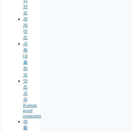
강
정
보
경
제
맛
집
금
융
대
출
정
보
맛
집
공
유
Korean
good
restaurant
생
활