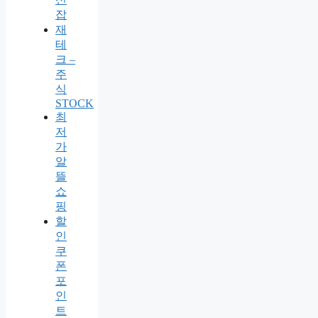
잡
재
테
크 –
주
식
STOCK
최
저
가
알
뜰
쇼
핑
할
인
쿠
폰
포
인
트