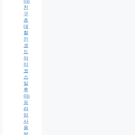
마i
친
구
초
대
할
인
코
드
아
이
코
스
일
루
마i
프
라
임
사
용
방