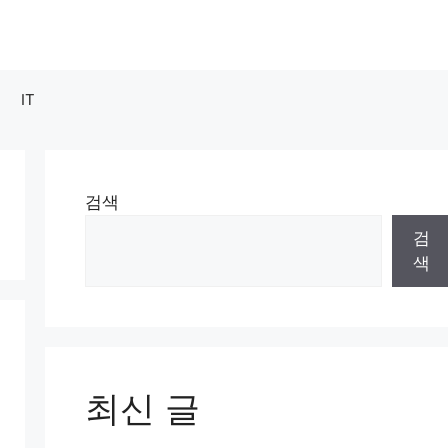
IT
검색
검
색
최신 글