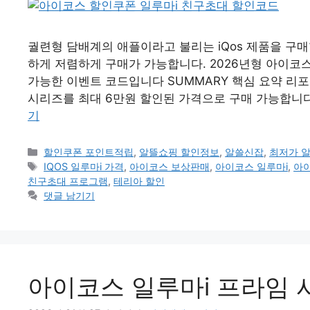
궐련형 담배계의 애플이라고 불리는 iQos 제품을 구매
하게 저렴하게 구매가 가능합니다. 2026년형 아이코스 일
가능한 이벤트 코드입니다 SUMMARY 핵심 요약 리포
시리즈를 최대 6만원 할인된 가격으로 구매 가능합니다.
기
카
할인쿠폰 포인트적립
,
알뜰쇼핑 할인정보
,
알쓸신잡
,
최저가 
테
태
IQOS 일루마i 가격
,
아이코스 보상판매
,
아이코스 일루마i
,
아
고
그
친구초대 프로그램
,
테리아 할인
리
댓글 남기기
아이코스 일루마i 프라임 