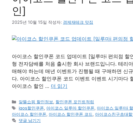
인]
2025년 10월 15일
작성자:
경제재테크 맛집
아이코스 할인쿠폰 코드 업데이트 [일루마i 편의점 할인
형 전자담배를 처음 출시한 회사 브랜드입니다. 테리
매해야 하는데 매년 이벤트가 진행될 때 구매하면 신
다. 아이코스 할인쿠폰 코드 이벤트 이벤트 시기마다 
아이코스 할인 …
더 읽기
카
알뜰쇼핑 할인정보
,
할인쿠폰 포인트적립
테
태
iqos할인쿠폰
,
아이코스 일루마 할인쿠폰
,
아이코스 일루마i 
고
그
아이코스 할인쿠폰
,
아이코스 할인쿠폰 코드
,
아이코스친구초대할
리
댓글 남기기