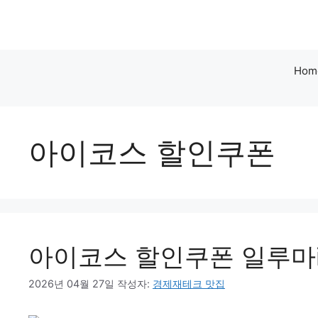
컨
텐
츠
로
Hom
건
너
뛰
기
아이코스 할인쿠폰
아이코스 할인쿠폰 일루마
2026년 04월 27일
작성자:
경제재테크 맛집