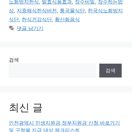
노화방지한식
,
발효식품효과
,
장수비밀
,
장수하는밥
리
상
,
지중해식한식버전
,
통곡물식단
,
한국식노화방지
식단
,
한식건강식단
,
황산화음식
댓글 남기기
검색
검색
최신 글
인천광역시 민생지원금 정부지원금 신청 바로가기
및 구청별 지급 대상 체크리스트