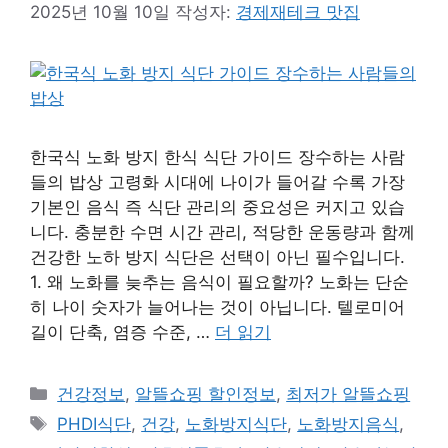
2025년 10월 10일
작성자:
경제재테크 맛집
한국식 노화 방지 한식 식단 가이드 장수하는 사람
들의 밥상 고령화 시대에 나이가 들어갈 수록 가장
기본인 음식 즉 식단 관리의 중요성은 커지고 있습
니다. 충분한 수면 시간 관리, 적당한 운동량과 함께
건강한 노하 방지 식단은 선택이 아닌 필수입니다.
1. 왜 노화를 늦추는 음식이 필요할까? 노화는 단순
히 나이 숫자가 늘어나는 것이 아닙니다. 텔로미어
길이 단축, 염증 수준, …
더 읽기
카
건강정보
,
알뜰쇼핑 할인정보
,
최저가 알뜰쇼핑
테
태
PHDI식단
,
건강
,
노화방지식단
,
노화방지음식
,
고
그