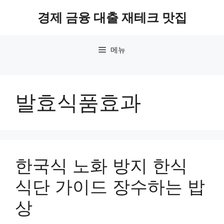
컨
경제 금융 대출 재테크 맛집
텐
츠
로
메뉴
건
너
뛰
기
발효식품효과
한국식 노화 방지 한식
식단 가이드 장수하는 밥
상