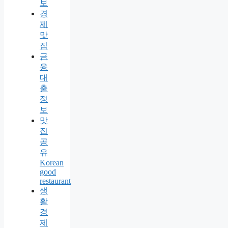
보
경
제
맛
집
금
융
대
출
정
보
맛
집
공
유
Korean
good
restaurant
생
활
경
제