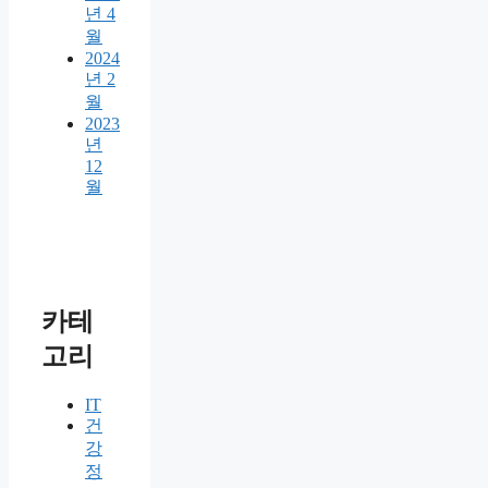
년 4
월
2024
년 2
월
2023
년
12
월
카테
고리
IT
건
강
정