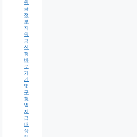
원
금
정
부
지
원
금
신
청
바
로
가
기
및
구
청
별
지
급
대
상