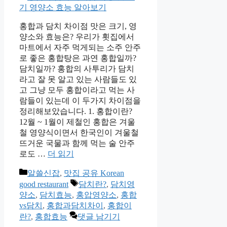
홍합과 담치 차이점 맛은 크기, 영
양소와 효능은? 우리가 횟집에서
마트에서 자주 먹게되는 소주 안주
로 좋은 홍합탕은 과연 홍합일까?
담치일까? 홍합의 사투리가 담치
라고 잘 못 알고 있는 사람들도 있
고 그냥 모두 홍합이라고 먹는 사
람들이 있는데 이 두가지 차이점을
정리해보았습니다. 1. 홍합이란?
12월 ~ 1월이 제철인 홍합은 겨울
철 영양식이면서 한국인이 겨울철
뜨거운 국물과 함께 먹는 술 안주
로도 …
더 읽기
카
알쓸신잡
,
맛집 공유 Korean
테
태
good restaurant
담치란?
,
담치영
고
그
양소
,
담치효능
,
홍압영양소
,
홍합
리
vs담치
,
홍합과담치차이
,
홍합이
란?
,
홍합효능
댓글 남기기