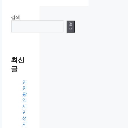
검색
검
색
최신
글
인
천
광
역
시
민
생
지