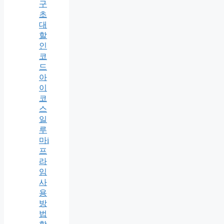
구
초
대
할
인
코
드
아
이
코
스
일
루
마i
프
라
임
사
용
방
법