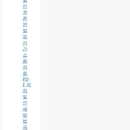
할
인
쿠
폰
연
말
정
산
간
소
화
자
료
PD
F 저
장
및
인
쇄
방
법
국