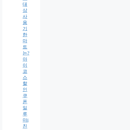
대
상
사
용
기
한
마
트
는?
아
이
코
스
할
인
쿠
폰
일
루
마i
친