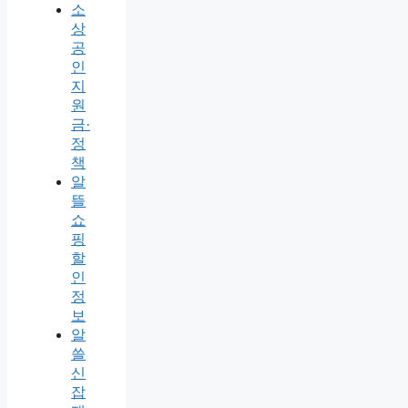
소
상
공
인
지
원
금·
정
책
알
뜰
쇼
핑
할
인
정
보
알
쓸
신
잡