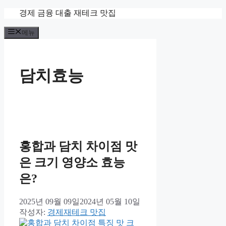
컨
경제 금융 대출 재테크 맛집
텐
메뉴
츠
로
건
너
담치효능
뛰
기
홍합과 담치 차이점 맛
은 크기 영양소 효능
은?
2025년 09월 09일
2024년 05월 10일
작성자:
경제재테크 맛집