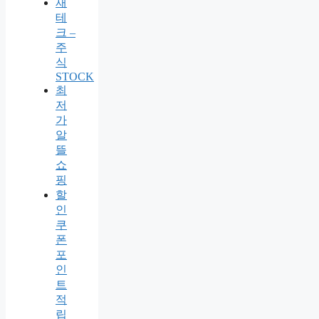
재
테
크 –
주
식
STOCK
최
저
가
알
뜰
쇼
핑
할
인
쿠
폰
포
인
트
적
립