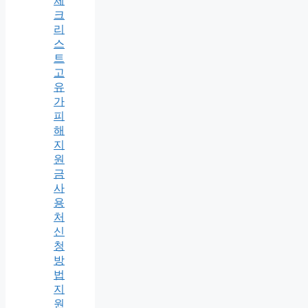
체
크
리
스
트
고
유
가
피
해
지
원
금
사
용
처
신
청
방
법
지
원