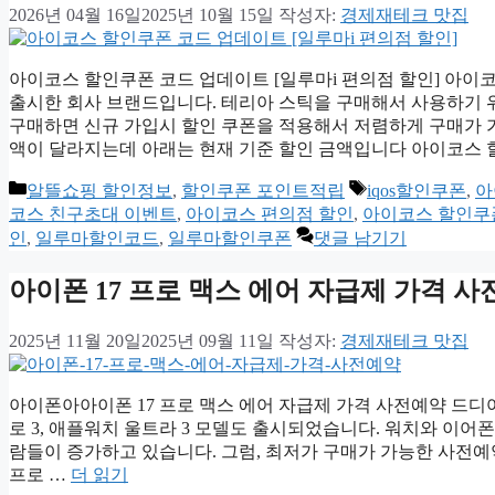
2026년 04월 16일
2025년 10월 15일
작성자:
경제재테크 맛집
아이코스 할인쿠폰 코드 업데이트 [일루마i 편의점 할인] 아이
출시한 회사 브랜드입니다. 테리아 스틱을 구매해서 사용하기 
구매하면 신규 가입시 할인 쿠폰을 적용해서 저렴하게 구매가 
액이 달라지는데 아래는 현재 기준 할인 금액입니다 아이코스 
카
태
알뜰쇼핑 할인정보
,
할인쿠폰 포인트적립
iqos할인쿠폰
,
아
테
그
코스 친구초대 이벤트
,
아이코스 편의점 할인
,
아이코스 할인쿠
고
인
,
일루마할인코드
,
일루마할인쿠폰
댓글 남기기
리
아이폰 17 프로 맥스 에어 자급제 가격 
2025년 11월 20일
2025년 09월 11일
작성자:
경제재테크 맛집
아이폰아아이폰 17 프로 맥스 에어 자급제 가격 사전예약 드디어 iPh
로 3, 애플워치 울트라 3 모델도 출시되었습니다. 워치와 이어
람들이 증가하고 있습니다. 그럼, 최저가 구매가 가능한 사전예
프로 …
더 읽기