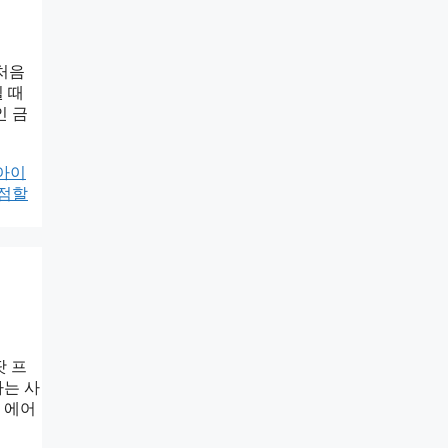
처음
 때
인 금
아이
점할
팟 프
하는 사
 에어