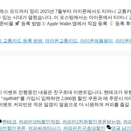
레스 모드까지 정리 2025년 7월부터 아이폰에서도 티머니 교통
 수 있는 시대가 열렸습니다. 이 포스팅에서는 아이폰에서 티머니
준비물
등록 방법 1: Apple Wallet 앱에서 직접 등록
등록 
 교통카드 등록 방법
,
아이폰교통카드
,
아이폰애플페이
,
아이폰
말까지 이벤트 진행중인 내용은 친구초대 이벤트입니다. 짠테크가 유
ip8949″를 가입시 입력하면 2,000원 할인 쿠폰과 매 주문시 마다
립 이벤트 커피빈은 작은 알갱이 얼음으로 더 시원하게 커피를 즐길 
태
짠테크
,
커피빈10%할인적립
,
커피빈2천원할인쿠폰받는법
,
커
그
피빈할인쿠폰
,
커피싸게마시기
,
커피핀친구초대할인
댓글 남