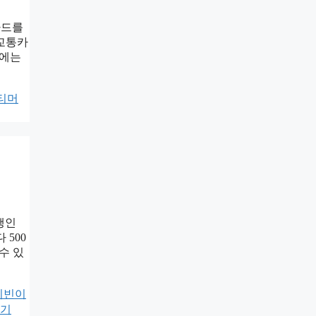
카드를
 교통카
후에는
티머
행인
 500
수 있
피빈이
기기