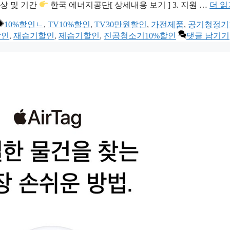
대상 및 기간
한국 에너지공단[ 상세내용 보기 ] 3. 지원 …
더 읽
태
10%할인ㄴ
,
TV10%할인
,
TV30만원할인
,
가전제품
,
공기청정기1
그
할인
,
재습기할인
,
제습기할인
,
진공청소기10%할인
댓글 남기기