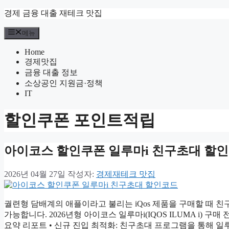
컨
경제 금융 대출 재테크 맛집
텐
메뉴
츠
로
Home
건
경제맛집
너
금융 대출 정보
뛰
소상공인 지원금·정책
기
IT
할인쿠폰 포인트적립
아이코스 할인쿠폰 일루마i 친구초대 할
2026년 04월 27일
작성자:
경제재테크 맛집
궐련형 담배계의 애플이라고 불리는 iQos 제품을 구매할 때 
가능합니다. 2026년형 아이코스 일루마i(IQOS ILUMA i) 
요약 리포트 • 신규 진입 최적화: 친구초대 프로그램을 통해 일