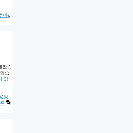
루마i
,
리해봤습
되었습
더 읽
용방
폰