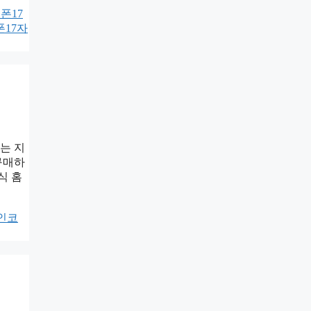
폰17
17자
는 지
구매하
식 홈
인코