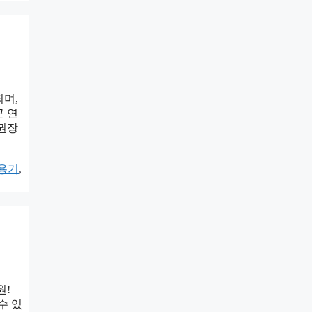
되며,
근 연
 권장
용기
,
원!
수 있