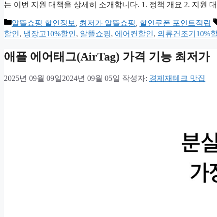
는 이번 지원 대책을 상세히 소개합니다. 1. 정책 개요 2. 지원 
카
알뜰쇼핑 할인정보
,
최저가 알뜰쇼핑
,
할인쿠폰 포인트적립
테
할인
,
냉장고10%할인
,
알뜰쇼핑
,
에어컨할인
,
의류건조기10%
고
리
애플 에어태그(AirTag) 가격 기능 최저가
2025년 09월 09일
2024년 09월 05일
작성자:
경제재테크 맛집