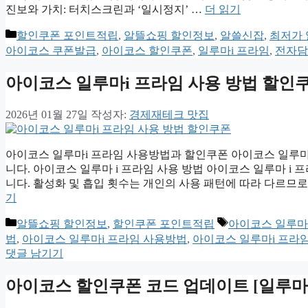
진보와 가치: 터치스크린과 ‘일시정지’ …
더 읽기
카
할인쿠폰 포인트적립
,
알뜰쇼핑 할인정보
,
알쓸신잡
,
최저가
테
아이코스 쿠폰발급
,
아이코스 할인쿠폰
,
일루마i 프라임
,
전자담
고
리
아이코스 일루마i 프라임 사용 방법 할인
2026년 01월 27일
작성자:
경제재테크 맛집
아이코스 일루마i 프라임 사용방법과 할인쿠폰 아이코스 일루마 
니다. 아이코스 일루마 i 프라임 사용 방법 아이코스 일루마 i
니다. 활성화 및 흡입 횟수는 개인의 사용 패턴에 따라 다르므
기
카
태
알뜰쇼핑 할인정보
,
할인쿠폰 포인트적립
아이코스 일루마 
테
그
법
,
아이코스 일루마i 프라임 사용방법
,
아이코스 일루마i 프라
고
댓글 남기기
리
아이코스 할인쿠폰 코드 업데이트 [일루마i