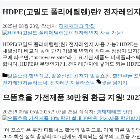
고
리
HDPE(고밀도 폴리에틸렌)란? 전자레인지
2025년 08월 23일
작성자:
경제재테크 맛집
HDPE(고밀도 폴리에틸렌)란? 전자레인지 사용 가능? HDP
내열성이 비교적 높아 단기 가열에 변형이 적다는 장점이 있지만
구에 따르면, “microwave-safe”라고 표기된 제품도 미세
합니다. HDPE란 무엇인가? 1. 전자레인지에 넣어도 되는 HDP
카
알뜰쇼핑 할인정보
,
알쓸신잡
,
최저가 알뜰쇼핑
,
할인쿠폰 
테
전자레인지플라스탁
,
전자레인지플라스틱
댓글 남기기
고
리
으뜸효율 가전제품 30만원 환급 지원! 202
2025년 09월 05일
2025년 07월 25일
작성자:
경제재테크 맛집
“이 포스팅은 쿠팡 파트너스 활동의 일환으로, 이에 따른 일정액
2025 최신 정책 총정리2025년에도 계속되는 정부의 고효율 