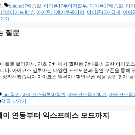
태
립
iphone17배송일
,
아이폰17무아지할부
,
아이폰17배송일
,
아이
그
17에어카드할부
,
아이폰17에어쿠팡가격
,
아이폰17자급제
,
아이폰
남기기
는 질문
 애플로 불리면서, 연초 담배에서 궐련형 담배를 시도한 아이코스
입니다. 아이코스 일루마는 다양한 프로모션과 할인 쿠폰을 통해 
 정리해봤습니다 아이코스 일루마 i 할인쿠폰 적용 방법 현재 공
태
iqos할인
,
아이코스일루마할인
,
아이코스할인받기
,
아이코스할
그
댓글 남기기
플페이 연동부터 익스프레스 모드까지