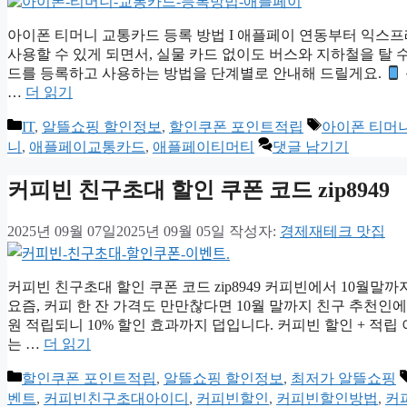
아이폰 티머니 교통카드 등록 방법 I 애플페이 연동부터 익스프
사용할 수 있게 되면서, 실물 카드 없이도 버스와 지하철을 탈
드를 등록하고 사용하는 방법을 단계별로 안내해 드릴게요.
…
더 읽기
카
태
IT
,
알뜰쇼핑 할인정보
,
할인쿠폰 포인트적립
아이폰 티머니
테
그
니
,
애플페이교통카드
,
애플페이티머티
댓글 남기기
고
리
커피빈 친구초대 할인 쿠폰 코드 zip8949
2025년 09월 07일
2025년 09월 05일
작성자:
경제재테크 맛집
커피빈 친구초대 할인 쿠폰 코드 zip8949 커피빈에서 10월
요즘, 커피 한 잔 가격도 만만찮다면 10월 말까지 친구 추천인에 “z
원 적립되니 10% 할인 효과까지 덥입니다. 커피빈 할인 + 적
는 …
더 읽기
카
할인쿠폰 포인트적립
,
알뜰쇼핑 할인정보
,
최저가 알뜰쇼핑
테
벤트
,
커피빈친구초대아이디
,
커피빈할인
,
커피빈할인방법
,
커