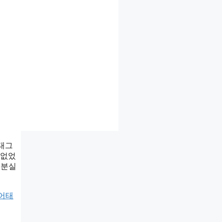
어태그
 없었
 분실
어태