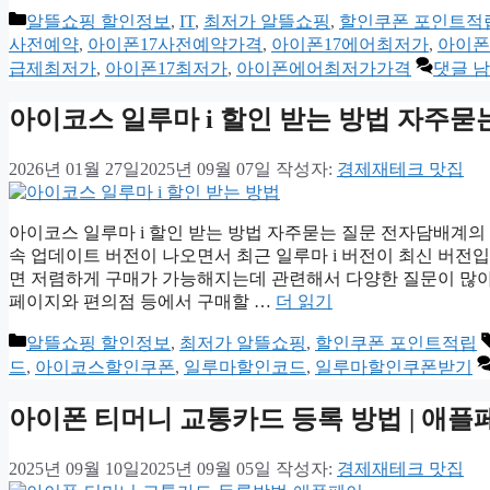
카
알뜰쇼핑 할인정보
,
IT
,
최저가 알뜰쇼핑
,
할인쿠폰 포인트적
테
사전예약
,
아이폰17사전예약가격
,
아이폰17에어최저가
,
아이폰
고
급제최저가
,
아이폰17최저가
,
아이폰에어최저가가격
댓글 
리
아이코스 일루마 i 할인 받는 방법 자주묻
2026년 01월 27일
2025년 09월 07일
작성자:
경제재테크 맛집
아이코스 일루마 i 할인 받는 방법 자주묻는 질문 전자담배계의
속 업데이트 버전이 나오면서 최근 일루마 i 버전이 최신 버전
면 저렴하게 구매가 가능해지는데 관련해서 다양한 질문이 많아
페이지와 편의점 등에서 구매할 …
더 읽기
카
알뜰쇼핑 할인정보
,
최저가 알뜰쇼핑
,
할인쿠폰 포인트적립
테
드
,
아이코스할인쿠폰
,
일루마할인코드
,
일루마할인쿠폰받기
고
리
아이폰 티머니 교통카드 등록 방법 | 애
2025년 09월 10일
2025년 09월 05일
작성자:
경제재테크 맛집